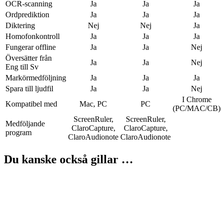
OCR-scanning
Ja
Ja
Ja
Ordprediktion
Ja
Ja
Ja
Diktering
Nej
Nej
Ja
Homofonkontroll
Ja
Ja
Ja
Fungerar offline
Ja
Ja
Nej
Översätter från
Ja
Ja
Nej
Eng till Sv
Markörmedföljning
Ja
Ja
Ja
Spara till ljudfil
Ja
Ja
Nej
I Chrome
Kompatibel med
Mac, PC
PC
(PC/MAC/CB)
ScreenRuler,
ScreenRuler,
Medföljande
ClaroCapture,
ClaroCapture,
program
ClaroAudionote
ClaroAudionote
Du kanske också gillar …