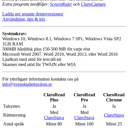
Extra program medföljer:
ScreenRuler
och
ClaroCapture
Ladda ner senaste demoversionen
Användning, tips & trix
Systemkrav:
Windows 10, Windows 8.1, Windows 7 SP1, Windows Vista SP2
1GB RAM
500MB hårddisk plus 150-500 MB för varje röst
Microsoft Word 2007, Word 2010, Word 2013, eller Word 2016
Ljudkort med stöd för text-till-tal
Skanner med stöd för TWAIN eller WIA
För ytterligare information kontakta oss på
info@svensktalteknologi.se
ClaroRead
ClaroRead
ClaroRead
Plus
Pro
Chrome
Talsyntes
Ja
Ja
Ja
Med
Med
Rättstavning
ClaroStava
ClaroStava
ClaroStava
Antal språk
Minst 80
Minst 100
Minst 25