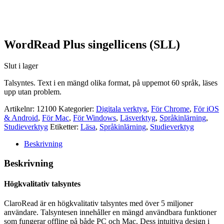
WordRead Plus singellicens (SLL)
Slut i lager
Talsyntes. Text i en mängd olika format, på uppemot 60 språk, läses
upp utan problem.
Artikelnr:
12100
Kategorier:
Digitala verktyg
,
För Chrome
,
För iOS
& Android
,
För Mac
,
För Windows
,
Läsverktyg
,
Språkinlärning
,
Studieverktyg
Etiketter:
Läsa
,
Språkinlärning
,
Studieverktyg
Beskrivning
Beskrivning
Högkvalitativ talsyntes
ClaroRead är en högkvalitativ talsyntes med över 5 miljoner
användare. Talsyntesen innehåller en mängd användbara funktioner
som fungerar offline på både PC och Mac. Dess intuitiva design i