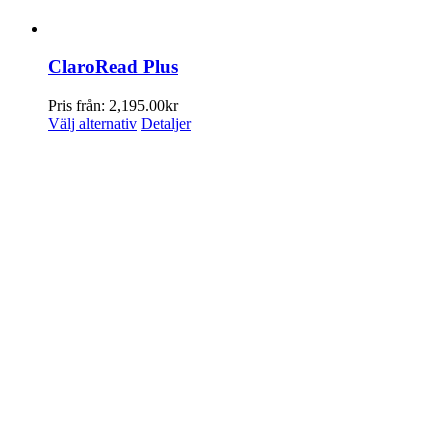
ClaroRead Plus
Pris från:
2,195.00
kr
Den
Välj alternativ
Detaljer
här
produkten
har
flera
varianter.
De
olika
alternativen
kan
väljas
på
produktsidan