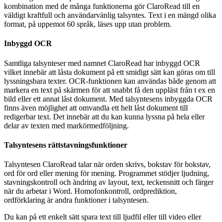
kombination med de många funktionerna gör ClaroRead till en
väldigt kraftfull och användarvänlig talsyntes. Text i en mängd olika
format, på uppemot 60 språk, läses upp utan problem.
Inbyggd OCR
Samtliga talsynteser med namnet ClaroRead har inbyggd OCR
vilket innebär att låsta dokument på ett smidigt sätt kan göras om till
lyssningsbara texter. OCR-funktionen kan användas både genom att
markera en text på skärmen för att snabbt få den uppläst från t ex en
bild eller ett annat låst dokument. Med talsyntesens inbyggda OCR
finns även möjlighet att omvandla ett helt låst dokument till
redigerbar text. Det innebär att du kan kunna lyssna på hela eller
delar av texten med markörmedföljning.
Talsyntesens rättstavningsfunktioner
Talsyntesen ClaroRead talar när orden skrivs, bokstav för bokstav,
ord för ord eller mening för mening. Programmet stödjer ljudning,
stavningskontroll och ändring av layout, text, teckensnitt och färger
när du arbetar i Word. Homofonkontroll, ordprediktion,
ordförklaring är andra funktioner i talsyntesen.
Du kan på ett enkelt sätt spara text till ljudfil eller till video eller