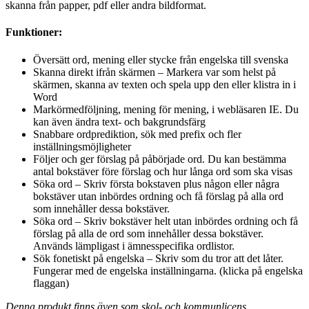
skanna från papper, pdf eller andra bildformat.
Funktioner:
Översätt ord, mening eller stycke från engelska till svenska
Skanna direkt ifrån skärmen – Markera var som helst på
skärmen, skanna av texten och spela upp den eller klistra in i
Word
Markörmedföljning, mening för mening, i webläsaren IE. Du
kan även ändra text- och bakgrundsfärg
Snabbare ordprediktion, sök med prefix och fler
inställningsmöjligheter
Följer och ger förslag på påbörjade ord. Du kan bestämma
antal bokstäver före förslag och hur långa ord som ska visas
Söka ord – Skriv första bokstaven plus någon eller några
bokstäver utan inbördes ordning och få förslag på alla ord
som innehåller dessa bokstäver.
Söka ord – Skriv bokstäver helt utan inbördes ordning och få
förslag på alla de ord som innehåller dessa bokstäver.
Används lämpligast i ämnesspecifika ordlistor.
Sök fonetiskt på engelska – Skriv som du tror att det låter.
Fungerar med de engelska inställningarna. (klicka på engelska
flaggan)
Denna produkt finns även som skol- och kommunlicens.