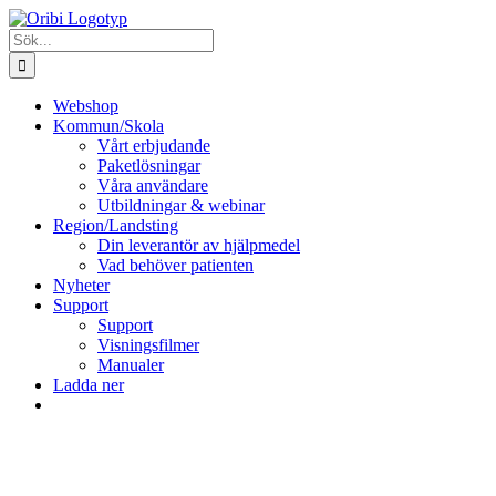
Fortsätt
till
Sök
innehållet
efter:
Webshop
Kommun/Skola
Vårt erbjudande
Paketlösningar
Våra användare
Utbildningar & webinar
Region/Landsting
Din leverantör av hjälpmedel
Vad behöver patienten
Nyheter
Support
Support
Visningsfilmer
Manualer
Ladda ner