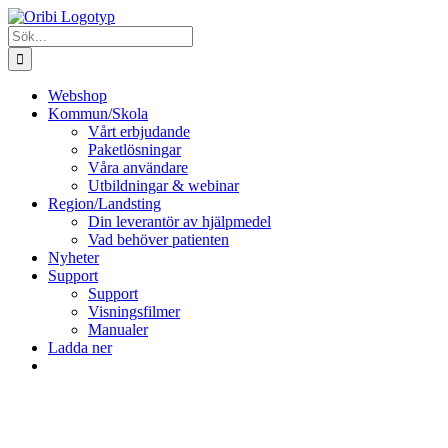
Fortsätt
till
Sök
innehållet
efter:
Webshop
Kommun/Skola
Vårt erbjudande
Paketlösningar
Våra användare
Utbildningar & webinar
Region/Landsting
Din leverantör av hjälpmedel
Vad behöver patienten
Nyheter
Support
Support
Visningsfilmer
Manualer
Ladda ner