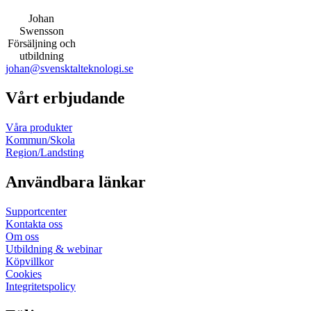
Johan
Swensson
Försäljning och
utbildning
johan@svensktalteknologi.se
Vårt erbjudande
Våra produkter
Kommun/Skola
Region/Landsting
Användbara länkar
Supportcenter
Kontakta oss
Om oss
Utbildning & webinar
Köpvillkor
Cookies
Integritetspolicy