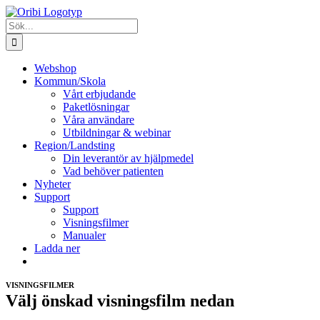
Fortsätt
till
Sök
innehållet
efter:
Webshop
Kommun/Skola
Vårt erbjudande
Paketlösningar
Våra användare
Utbildningar & webinar
Region/Landsting
Din leverantör av hjälpmedel
Vad behöver patienten
Nyheter
Support
Support
Visningsfilmer
Manualer
Ladda ner
VISNINGSFILMER
Välj önskad visningsfilm nedan