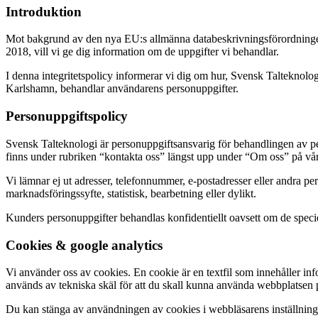
Introduktion
Mot bakgrund av den nya EU:s allmänna databeskrivningsförordninge
2018, vill vi ge dig information om de uppgifter vi behandlar.
I denna integritetspolicy informerar vi dig om hur, Svensk Talteknolo
Karlshamn, behandlar användarens personuppgifter.
Personuppgiftspolicy
Svensk Talteknologi är personuppgiftsansvarig för behandlingen av p
finns under rubriken “kontakta oss” längst upp under “Om oss” på v
Vi lämnar ej ut adresser, telefonnummer, e-postadresser eller andra pe
marknadsföringssyfte, statistisk, bearbetning eller dylikt.
Kunders personuppgifter behandlas konfidentiellt oavsett om de speciell
Cookies & google analytics
Vi använder oss av cookies. En cookie är en textfil som innehåller in
används av tekniska skäl för att du skall kunna använda webbplatsen på 
Du kan stänga av användningen av cookies i webbläsarens inställning