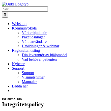
Fortsätt
till
Sök
innehållet
efter:
Webshop
Kommun/Skola
Vårt erbjudande
Paketlösningar
Våra användare
Utbildningar & webinar
Region/Landsting
Din leverantör av hjälpmedel
Vad behöver patienten
Nyheter
Support
Support
Visningsfilmer
Manualer
Ladda ner
INFORMATION
Integritetspolicy