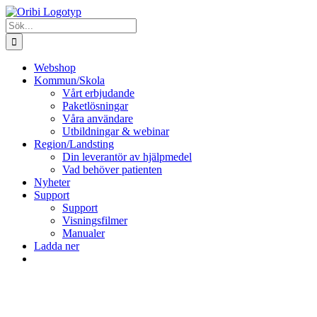
Fortsätt
till
Sök
innehållet
efter:
Webshop
Kommun/Skola
Vårt erbjudande
Paketlösningar
Våra användare
Utbildningar & webinar
Region/Landsting
Din leverantör av hjälpmedel
Vad behöver patienten
Nyheter
Support
Support
Visningsfilmer
Manualer
Ladda ner