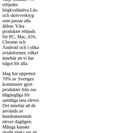
erbjuder
högkvalitativa Läs-
och skrivverktyg
som passar alla
åldrar. Våra
produkter erbjuds
för PC, Mac, iOS,
Chrome och
Android och i olika
avtalsformer, vilket
innebär att vi har
något för alla.
Idag har uppemot
70% av Sveriges
kommuner gjort
produkter från oss
tillgängliga för
samtliga sina elever.
Det innebär att de
används av
hundratusentals
elever dagligen.
Många kanske
skulle tänka sig att