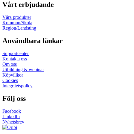
Vårt erbjudande
Våra produkter
Kommun/Skola
Region/Landsting
Användbara länkar
Supportcenter
Kontakta oss
Om oss
Utbildning & webinar
Köpvillkor
Cookies
Integritetspolicy
Följ oss
Facebook
LinkedIn
Nyhetsbrev