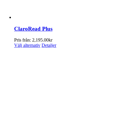
ClaroRead Plus
Pris från:
2,195.00
kr
Den
Välj alternativ
Detaljer
här
produkten
har
flera
varianter.
De
olika
alternativen
kan
väljas
på
produktsidan