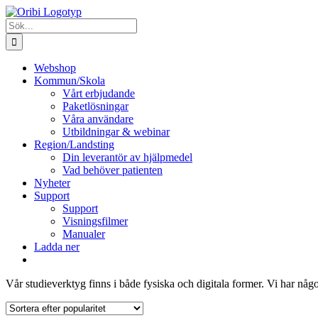
Fortsätt
till
Sök
innehållet
efter:
Webshop
Kommun/Skola
Vårt erbjudande
Paketlösningar
Våra användare
Utbildningar & webinar
Region/Landsting
Din leverantör av hjälpmedel
Vad behöver patienten
Nyheter
Support
Support
Visningsfilmer
Manualer
Ladda ner
Vår studieverktyg finns i både fysiska och digitala former. Vi har någo