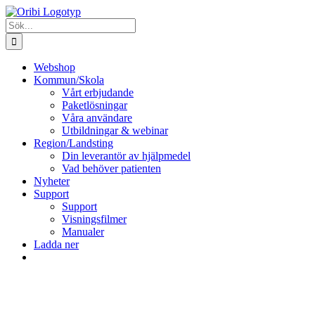
Fortsätt
till
Sök
innehållet
efter:
Webshop
Kommun/Skola
Vårt erbjudande
Paketlösningar
Våra användare
Utbildningar & webinar
Region/Landsting
Din leverantör av hjälpmedel
Vad behöver patienten
Nyheter
Support
Support
Visningsfilmer
Manualer
Ladda ner