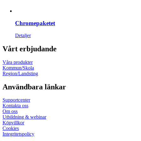
Chromepaketet
Detaljer
Vårt erbjudande
Våra produkter
Kommun/Skola
Region/Landsting
Användbara länkar
Supportcenter
Kontakta oss
Om oss
Utbildning & webinar
Köpvillkor
Cookies
Integritetspolicy