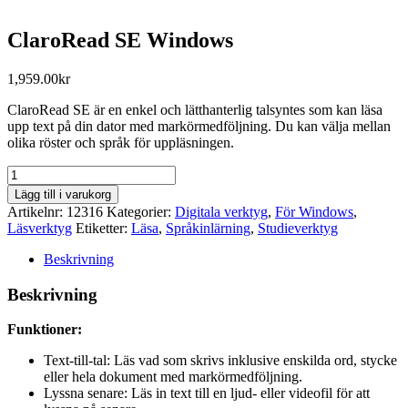
ClaroRead SE Windows
1,959.00
kr
ClaroRead SE är en enkel och lätthanterlig talsyntes som kan läsa
upp text på din dator med markörmedföljning. Du kan välja mellan
olika röster och språk för uppläsningen.
ClaroRead
SE
Lägg till i varukorg
Windows
Artikelnr:
12316
Kategorier:
Digitala verktyg
,
För Windows
,
mängd
Läsverktyg
Etiketter:
Läsa
,
Språkinlärning
,
Studieverktyg
Beskrivning
Beskrivning
Funktioner:
Text-till-tal: Läs vad som skrivs inklusive enskilda ord, stycke
eller hela dokument med markörmedföljning.
Lyssna senare: Läs in text till en ljud- eller videofil för att