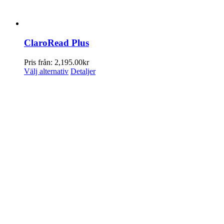
ClaroRead Plus
Pris från:
2,195.00
kr
Den
Välj alternativ
Detaljer
här
produkten
har
flera
varianter.
De
olika
alternativen
kan
väljas
på
produktsidan