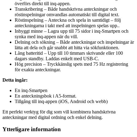
överförs direkt till inq-appen.
Transkribering – Både handskrivna anteckningar och
röstinspelningar omvandlas automatiskt till digital text.
Röstinspelning – Anteckna och spela in samtidigt – följ
anteckningarna i takt med att inspelningen spelas upp..
Inbyggt minne – Lagra upp till 75 sidor i inq-Smartpen och
synka med inq-appen när du vill.
Delning och sökning – Både anteckningar och inspelningar är
lätta att dela och går snabbt att hitta via sökfunktionen.
Lång batteritid – Upp till 10 timmars skrivande eller 100
dagars standby. Laddas enkelt med USB-C.
Hög precision – Tryckkänslig spets med 75 Hz registrering
för exakta anteckningar.
Detta ingår:
En inq-Smartpen
En anteckningsbok i A5-format.
Tillgång till inq-appen (iOS, Android och webb)
Ett perfekt verktyg för dig som vill kombinera handskrivna
anteckningar med digital ordning och enkel delning.
Ytterligare information