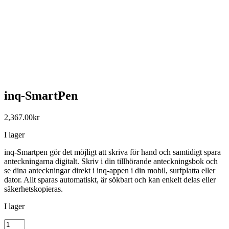
inq-SmartPen
2,367.00
kr
I lager
inq-Smartpen gör det möjligt att skriva för hand och samtidigt spara
anteckningarna digitalt. Skriv i din tillhörande anteckningsbok och
se dina anteckningar direkt i inq-appen i din mobil, surfplatta eller
dator. Allt sparas automatiskt, är sökbart och kan enkelt delas eller
säkerhetskopieras.
I lager
inq-