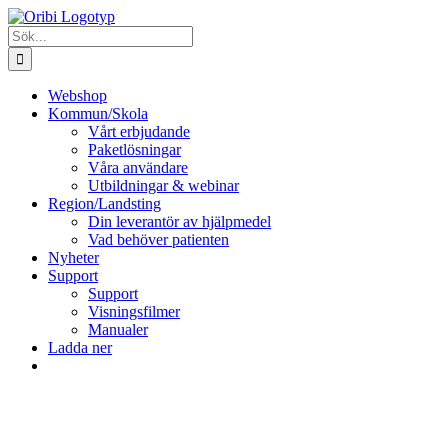
Fortsätt
till
Sök
innehållet
efter:
Webshop
Kommun/Skola
Vårt erbjudande
Paketlösningar
Våra användare
Utbildningar & webinar
Region/Landsting
Din leverantör av hjälpmedel
Vad behöver patienten
Nyheter
Support
Support
Visningsfilmer
Manualer
Ladda ner