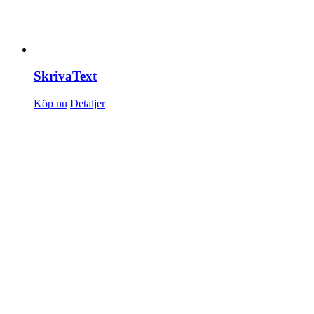
SkrivaText
Köp nu
Detaljer