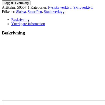
SmartPen
Lägg till i varukorg
mängd
Artikelnr:
50507-1
Kategorier:
Fysiska verktyg
,
Skrivverktyg
Etiketter:
Skriva
,
SmartPen
,
Studieverktyg
Beskrivning
Ytterligare information
Beskrivning