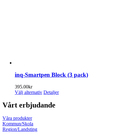
inq-Smartpen Block (3 pack)
395.00
kr
Den
Välj alternativ
Detaljer
här
produkten
Vårt erbjudande
har
flera
Våra produkter
varianter.
Kommun/Skola
De
Region/Landsting
olika
alternativen