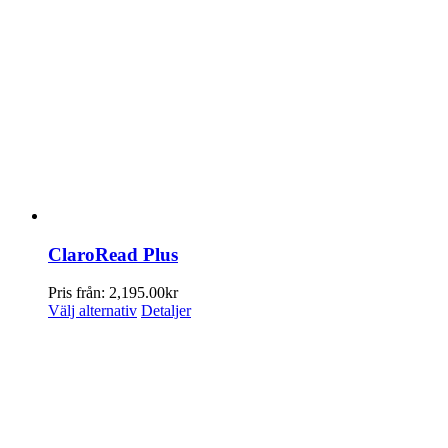
ClaroRead Plus
Pris från:
2,195.00
kr
Den
Välj alternativ
Detaljer
här
produkten
har
flera
varianter.
De
olika