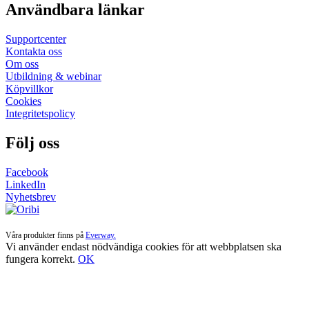
Användbara länkar
kan
väljas
på
Supportcenter
produktsidan
Kontakta oss
Om oss
Utbildning & webinar
Köpvillkor
Cookies
Integritetspolicy
Följ oss
Facebook
LinkedIn
Nyhetsbrev
Våra produkter finns på
Everway.
Vi använder endast nödvändiga cookies för att webbplatsen ska
fungera korrekt.
OK
Till
toppen