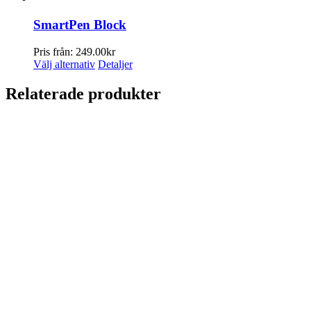
SmartPen Block
Pris från:
249.00
kr
Den
Välj alternativ
Detaljer
här
produkten
Relaterade produkter
har
flera
varianter.
De
olika
alternativen
kan
väljas
på
produktsidan