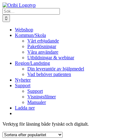
Fortsätt
till
Sök
innehållet
efter:
Webshop
Kommun/Skola
Vårt erbjudande
Paketlösningar
Våra användare
Utbildningar & webinar
Region/Landsting
Din leverantör av hjälpmedel
Vad behöver patienten
Nyheter
Support
Support
Visningsfilmer
Manualer
Ladda ner
Verktyg för läsning både fysiskt och digitalt.