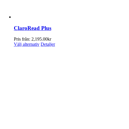
ClaroRead Plus
Pris från:
2,195.00
kr
Den
Välj alternativ
Detaljer
här
produkten
har
flera
varianter.
De
olika
alternativen
kan
väljas
på
produktsidan