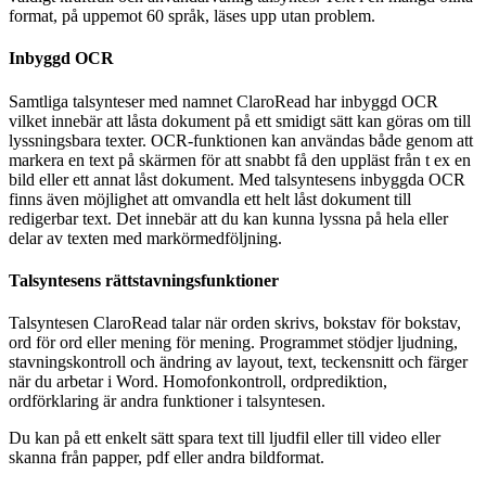
format, på uppemot 60 språk, läses upp utan problem.
Inbyggd OCR
Samtliga talsynteser med namnet ClaroRead har inbyggd OCR
vilket innebär att låsta dokument på ett smidigt sätt kan göras om till
lyssningsbara texter. OCR-funktionen kan användas både genom att
markera en text på skärmen för att snabbt få den uppläst från t ex en
bild eller ett annat låst dokument. Med talsyntesens inbyggda OCR
finns även möjlighet att omvandla ett helt låst dokument till
redigerbar text. Det innebär att du kan kunna lyssna på hela eller
delar av texten med markörmedföljning.
Talsyntesens rättstavningsfunktioner
Talsyntesen ClaroRead talar när orden skrivs, bokstav för bokstav,
ord för ord eller mening för mening. Programmet stödjer ljudning,
stavningskontroll och ändring av layout, text, teckensnitt och färger
när du arbetar i Word. Homofonkontroll, ordprediktion,
ordförklaring är andra funktioner i talsyntesen.
Du kan på ett enkelt sätt spara text till ljudfil eller till video eller
skanna från papper, pdf eller andra bildformat.