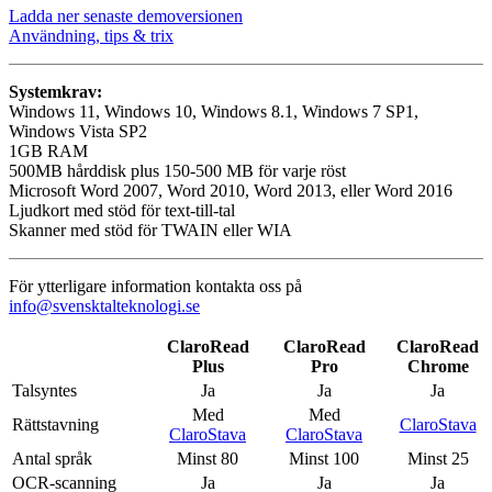
Ladda ner senaste demoversionen
Användning, tips & trix
Systemkrav:
Windows 11, Windows 10, Windows 8.1, Windows 7 SP1,
Windows Vista SP2
1GB RAM
500MB hårddisk plus 150-500 MB för varje röst
Microsoft Word 2007, Word 2010, Word 2013, eller Word 2016
Ljudkort med stöd för text-till-tal
Skanner med stöd för TWAIN eller WIA
För ytterligare information kontakta oss på
info@svensktalteknologi.se
ClaroRead
ClaroRead
ClaroRead
Plus
Pro
Chrome
Talsyntes
Ja
Ja
Ja
Med
Med
Rättstavning
ClaroStava
ClaroStava
ClaroStava
Antal språk
Minst 80
Minst 100
Minst 25
OCR-scanning
Ja
Ja
Ja