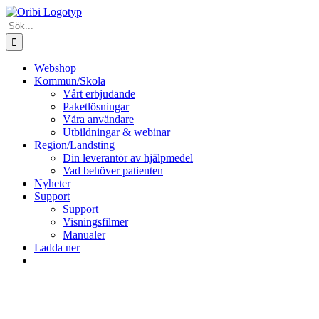
Fortsätt
till
Sök
innehållet
efter:
Webshop
Kommun/Skola
Vårt erbjudande
Paketlösningar
Våra användare
Utbildningar & webinar
Region/Landsting
Din leverantör av hjälpmedel
Vad behöver patienten
Nyheter
Support
Support
Visningsfilmer
Manualer
Ladda ner