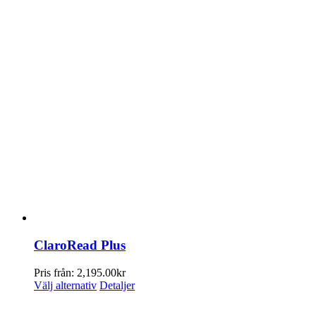
ClaroRead Plus
Pris från:
2,195.00
kr
Den
Välj alternativ
Detaljer
här
produkten