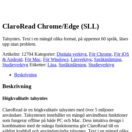
ClaroRead Chrome/Edge (SLL)
Talsyntes. Text i en mängd olika format, på uppemot 60 språk, läses
upp utan problem.
Artikelnr:
12704
Kategorier:
Digitala verktyg
,
För Chrome
,
För iOS
& Android
,
För Mac
,
För Windows
,
Läsverktyg
,
Språkinlärning
,
Studieverktyg
Etiketter:
Läsa
,
Språkinlärning
,
Studieverktyg
Beskrivning
Beskrivning
Högkvalitativ talsyntes
ClaroRead är en högkvalitativ talsyntes med över 5 miljoner
användare. Talsyntesen innehåller en mängd användbara funktioner
som fungerar offline på både PC och Mac. Dess intuitiva design i
kombination med de många funktionerna gör ClaroRead till en
väldigt kraftfull och användarvänlig talsyntes. Text i en mängd olika