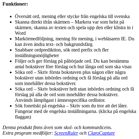
Funktioner:
Översätt ord, mening eller stycke från engelska till svenska
Skanna direkt ifrån skärmen – Markera var som helst på
skärmen, skanna av texten och spela upp den eller klistra in i
Word
Markörmedföljning, mening för mening, i webläsaren IE. Du
kan även ändra text- och bakgrundsfärg
Snabbare ordprediktion, sök med prefix och fler
inställningsmöjligheter
Följer och ger förslag på påbörjade ord. Du kan bestämma
antal bokstäver före förslag och hur långa ord som ska visas
Söka ord – Skriv första bokstaven plus någon eller några
bokstäver utan inbördes ordning och få förslag på alla ord
som innehåller dessa bokstäver.
Söka ord – Skriv bokstäver helt utan inbördes ordning och få
förslag på alla de ord som innehåller dessa bokstäver.
Används lämpligast i ämnesspecifika ordlistor.
Sök fonetiskt på engelska – Skriv som du tror att det låter.
Fungerar med de engelska inställningarna. (klicka på engelska
flaggan)
Denna produkt finns även som skol- och kommunlicens.
Extra program medföljer:
ScreenRuler
och
ClaroCapture