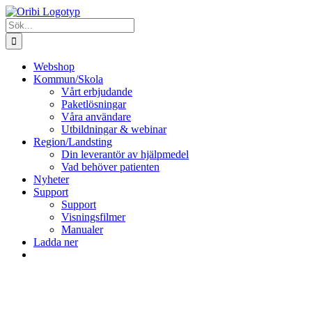
Fortsätt
till
Sök
innehållet
efter:
Webshop
Kommun/Skola
Vårt erbjudande
Paketlösningar
Våra användare
Utbildningar & webinar
Region/Landsting
Din leverantör av hjälpmedel
Vad behöver patienten
Nyheter
Support
Support
Visningsfilmer
Manualer
Ladda ner