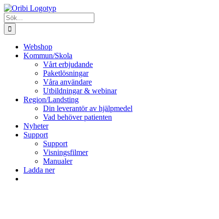
Fortsätt
till
Sök
innehållet
efter:
Webshop
Kommun/Skola
Vårt erbjudande
Paketlösningar
Våra användare
Utbildningar & webinar
Region/Landsting
Din leverantör av hjälpmedel
Vad behöver patienten
Nyheter
Support
Support
Visningsfilmer
Manualer
Ladda ner