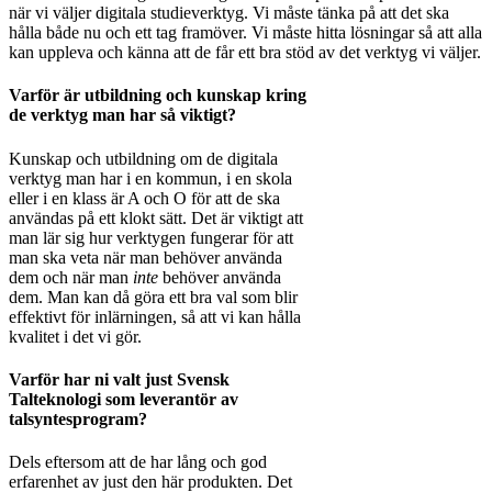
när vi väljer digitala studieverktyg. Vi måste tänka på att det ska
hålla både nu och ett tag framöver. Vi måste hitta lösningar så att alla
kan uppleva och känna att de får ett bra stöd av det verktyg vi väljer.
Varför är utbildning och kunskap kring
de verktyg man har så viktigt?
Kunskap och utbildning om de digitala
verktyg man har i en kommun, i en skola
eller i en klass är A och O för att de ska
användas på ett klokt sätt. Det är viktigt att
man lär sig hur verktygen fungerar för att
man ska veta när man behöver använda
dem och när man
inte
behöver använda
dem. Man kan då göra ett bra val som blir
effektivt för inlärningen, så att vi kan hålla
kvalitet i det vi gör.
Varför har ni valt just Svensk
Talteknologi som leverantör av
talsyntesprogram?
Dels eftersom att de har lång och god
erfarenhet av just den här produkten. Det