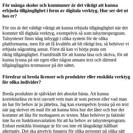
För många skolor och kommuner är det viktigt att kunna
erbjuda tillgänglighet i form av digitala verktyg. Hur ser det ut
hos er?
För oss är det väldigt viktigt att kunna erbjuda tillgänglighet när det
kommer till digitala verktyg, exempelvis så som talsyntesprogram.
Talsynteser finns idag inbyggt i olika system för de olika
plattformarna, men för att få kvalitén att bli riktigt bra, så behöver vi
erbjuda någonting annat. Först då kan vi börja prata om
riktig tillgänglighet. Framförallt för att kunna läsa och skriva, för att
kunna lyssna på sin egen eller någon annans text och därmed
tillgängliggöra textmassor på det sättet.
Föredrar ni breda licenser och produkter eller enskilda verktyg
för olika individer?
Breda produkter är självklart det absolut bästa. Att kunna
korrekturläsa en text oavsett vem man är som person eller vad man
än har för behov är ju jättebra. Jag kan exempelvis lyssna på en text
när jag skriver ett mail för att kunna höra hur det låter och hur det
kommer att låta för mottagaren av texten. Man behöver ju faktiskt
inte ha en funktionsvariation för att ha behov av talsyntesprogram.
Enbart enskilda lösningar är för oss inte ett långsiktigt hållbart
alternativ. Det ska givetvis fungera för olika personer på olika sätt