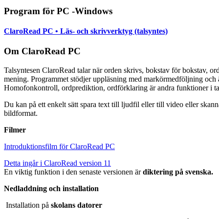
Program för PC -Windows
ClaroRead PC • Läs- och skrivverktyg (talsyntes)
Om ClaroRead PC
Talsyntesen ClaroRead talar när orden skrivs, bokstav för bokstav, ord
mening. Programmet stödjer uppläsning med markörmedföljning och ä
Homofonkontroll, ordprediktion, ordförklaring är andra funktioner i t
Du kan på ett enkelt sätt spara text till ljudfil eller till video eller ska
bildformat.
Filmer
Introduktionsfilm för ClaroRead PC
Detta ingår i ClaroRead version 11
En viktig funktion i den senaste versionen är
diktering på svenska.
Nedladdning och installation
Installation på
skolans datorer