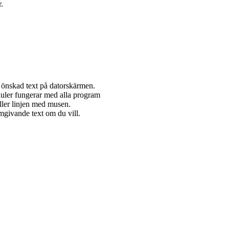
.
 önskad text på datorskärmen.
Ruler fungerar med alla program
ller linjen med musen.
mgivande text om du vill.