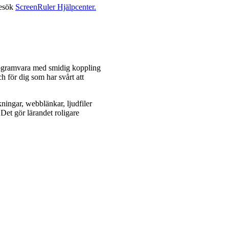
besök
ScreenRuler Hjälpcenter.
rogramvara med smidig koppling
h för dig som har svårt att
kningar, webblänkar, ljudfiler
. Det gör lärandet roligare