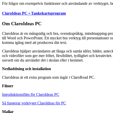
För frågor om exempelvis funktioner och användande av verktyget, 
ClaroIdeas PC • Tankekartsprogram
Om ClaroIdeas PC
ClaroIdeas är en mångsidig och bra, svenskspråkig, mindmapping-p
till Word och PowerPoint. Ett mycket bra verktyg till presentationer oc
komma igång med att producera din text.
ClaroIdeas hjälper användaren att fånga och samla idéer, bilder, antec
och videofiler som ger mer frihet, flexibilitet, tydlighet och kreativitet
oavsett om du använder det i skolan eller i hemmet.
Nedladdning och installation
ClaroIdeas är ett extra program som ingår i ClaroRead PC.
Filmer
Introduktionsfilm för ClaroIdeas PC
Så fungerar verktyget ClaroIdeas för PC
Mallar