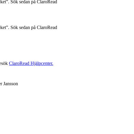
teket”. Sök sedan på ClaroRead
teket”. Sök sedan på ClaroRead
besök
ClaroRead Hjälpcenter.
er Jansson