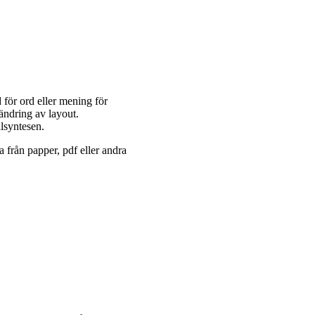
 för ord eller mening för
ndring av layout.
alsyntesen.
nna från papper, pdf eller andra