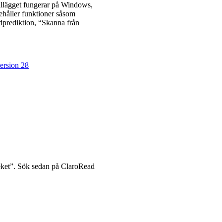
illägget fungerar på Windows,
håller funktioner såsom
dprediktion, “Skanna från
ersion 28
teket”. Sök sedan på ClaroRead