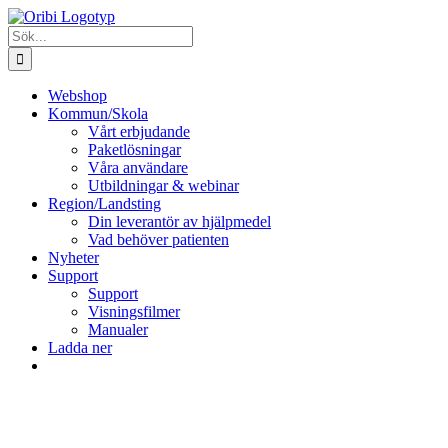
Fortsätt
till
Sök
innehållet
efter:
Webshop
Kommun/Skola
Vårt erbjudande
Paketlösningar
Våra användare
Utbildningar & webinar
Region/Landsting
Din leverantör av hjälpmedel
Vad behöver patienten
Nyheter
Support
Support
Visningsfilmer
Manualer
Ladda ner