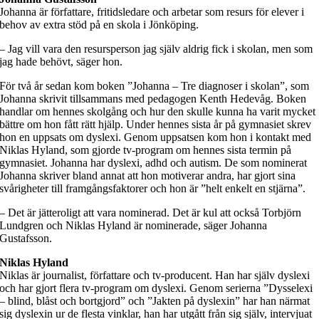
Johanna är författare, fritidsledare och arbetar som resurs för elever i
behov av extra stöd på en skola i Jönköping.
– Jag vill vara den resursperson jag själv aldrig fick i skolan, men som
jag hade behövt, säger hon.
För två år sedan kom boken ”Johanna – Tre diagnoser i skolan”, som
Johanna skrivit tillsammans med pedagogen Kenth Hedevåg. Boken
handlar om hennes skolgång och hur den skulle kunna ha varit mycket
bättre om hon fått rätt hjälp. Under hennes sista år på gymnasiet skrev
hon en uppsats om dyslexi. Genom uppsatsen kom hon i kontakt med
Niklas Hyland, som gjorde tv-program om hennes sista termin på
gymnasiet. Johanna har dyslexi, adhd och autism. De som nominerat
Johanna skriver bland annat att hon motiverar andra, har gjort sina
svårigheter till framgångsfaktorer och hon är ”helt enkelt en stjärna”.
– Det är jätteroligt att vara nominerad. Det är kul att också Torbjörn
Lundgren och Niklas Hyland är nominerade, säger Johanna
Gustafsson.
Niklas Hyland
Niklas är journalist, författare och tv-producent. Han har själv dyslexi
och har gjort flera tv-program om dyslexi. Genom serierna ”Dysselexi
– blind, blåst och bortgjord” och ”Jakten på dyslexin” har han närmat
sig dyslexin ur de flesta vinklar, han har utgått från sig själv, intervjuat