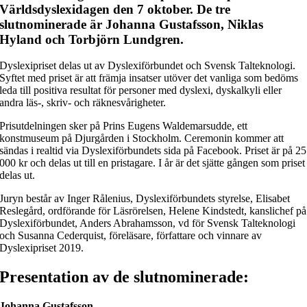
Världsdyslexidagen den 7 oktober. De tre
slutnominerade är Johanna Gustafsson, Niklas
Hyland och Torbjörn Lundgren.
Dyslexipriset delas ut av Dyslexiförbundet och Svensk Talteknologi.
Syftet med priset är att främja insatser utöver det vanliga som bedöms
leda till positiva resultat för personer med dyslexi, dyskalkyli eller
andra läs-, skriv- och räknesvårigheter.
Prisutdelningen sker på Prins Eugens Waldemarsudde, ett
konstmuseum på Djurgården i Stockholm. Ceremonin kommer att
sändas i realtid via Dyslexiförbundets sida på Facebook. Priset är på 25
000 kr och delas ut till en pristagare. I år är det sjätte gången som priset
delas ut.
Juryn består av Inger Rålenius, Dyslexiförbundets styrelse, Elisabet
Reslegård, ordförande för Läsrörelsen, Helene Kindstedt, kanslichef på
Dyslexiförbundet, Anders Abrahamsson, vd för Svensk Talteknologi
och Susanna Cederquist, föreläsare, författare och vinnare av
Dyslexipriset 2019.
Presentation av de slutnominerade:
Johanna Gustafsson