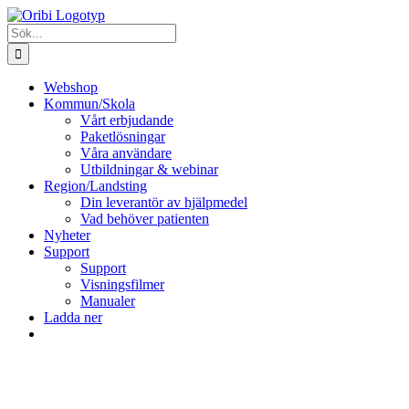
Fortsätt
till
Sök
innehållet
efter:
Webshop
Kommun/Skola
Vårt erbjudande
Paketlösningar
Våra användare
Utbildningar & webinar
Region/Landsting
Din leverantör av hjälpmedel
Vad behöver patienten
Nyheter
Support
Support
Visningsfilmer
Manualer
Ladda ner