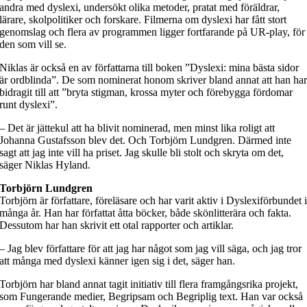
andra med dyslexi, undersökt olika metoder, pratat med föräldrar,
lärare, skolpolitiker och forskare. Filmerna om dyslexi har fått stort
genomslag och flera av programmen ligger fortfarande på UR-play, för
den som vill se.
Niklas är också en av författarna till boken ”Dyslexi: mina bästa sidor
är ordblinda”. De som nominerat honom skriver bland annat att han ha
bidragit till att ”bryta stigman, krossa myter och förebygga fördomar
runt dyslexi”.
– Det är jättekul att ha blivit nominerad, men minst lika roligt att
Johanna Gustafsson blev det. Och Torbjörn Lundgren. Därmed inte
sagt att jag inte vill ha priset. Jag skulle bli stolt och skryta om det,
säger Niklas Hyland.
Torbjörn Lundgren
Torbjörn är författare, föreläsare och har varit aktiv i Dyslexiförbundet 
många år. Han har författat åtta böcker, både skönlitterära och fakta.
Dessutom har han skrivit ett otal rapporter och artiklar.
– Jag blev författare för att jag har något som jag vill säga, och jag tror
att många med dyslexi känner igen sig i det, säger han.
Torbjörn har bland annat tagit initiativ till flera framgångsrika projekt,
som Fungerande medier, Begripsam och Begriplig text. Han var också