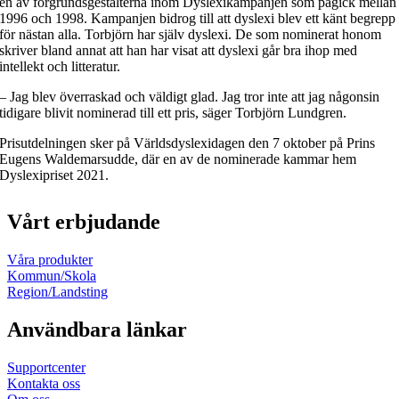
en av förgrundsgestalterna inom Dyslexikampanjen som pågick mellan
1996 och 1998. Kampanjen bidrog till att dyslexi blev ett känt begrepp
för nästan alla. Torbjörn har själv dyslexi. De som nominerat honom
skriver bland annat att han har visat att dyslexi går bra ihop med
intellekt och litteratur.
– Jag blev överraskad och väldigt glad. Jag tror inte att jag någonsin
tidigare blivit nominerad till ett pris, säger Torbjörn Lundgren.
Prisutdelningen sker på Världsdyslexidagen den 7 oktober på Prins
Eugens Waldemarsudde, där en av de nominerade kammar hem
Dyslexipriset 2021.
Vårt erbjudande
Våra produkter
Kommun/Skola
Region/Landsting
Användbara länkar
Supportcenter
Kontakta oss