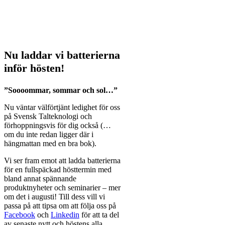
Nu laddar vi batterierna
inför hösten!
”Soooommar, sommar och sol…”
Nu väntar välförtjänt ledighet för oss
på Svensk Talteknologi och
förhoppningsvis för dig också (…
om du inte redan ligger där i
hängmattan med en bra bok).
Vi ser fram emot att ladda batterierna
för en fullspäckad hösttermin med
bland annat spännande
produktnyheter och seminarier – mer
om det i augusti! Till dess vill vi
passa på att tipsa om att följa oss på
Facebook
och
Linkedin
för att ta del
av senaste nytt och höstens alla