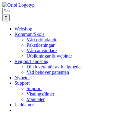
Fortsätt
till
Sök
innehållet
efter:
Webshop
Kommun/Skola
Vårt erbjudande
Paketlösningar
Våra användare
Utbildningar & webinar
Region/Landsting
Din leverantör av hjälpmedel
Vad behöver patienten
Nyheter
Support
Support
Visningsfilmer
Manualer
Ladda ner