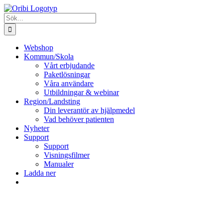
Fortsätt
till
Sök
innehållet
efter:
Webshop
Kommun/Skola
Vårt erbjudande
Paketlösningar
Våra användare
Utbildningar & webinar
Region/Landsting
Din leverantör av hjälpmedel
Vad behöver patienten
Nyheter
Support
Support
Visningsfilmer
Manualer
Ladda ner