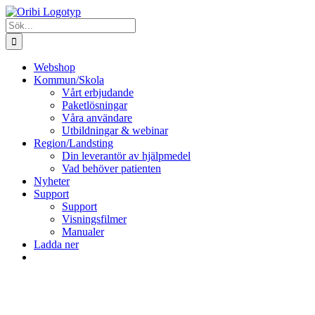
Fortsätt
till
Sök
innehållet
efter:
Webshop
Kommun/Skola
Vårt erbjudande
Paketlösningar
Våra användare
Utbildningar & webinar
Region/Landsting
Din leverantör av hjälpmedel
Vad behöver patienten
Nyheter
Support
Support
Visningsfilmer
Manualer
Ladda ner