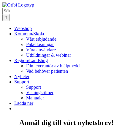
Fortsätt
till
Sök
innehållet
efter:
Webshop
Kommun/Skola
Vårt erbjudande
Paketlösningar
Våra användare
Utbildningar & webinar
Region/Landsting
Din leverantör av hjälpmedel
Vad behöver patienten
Nyheter
Support
Support
Visningsfilmer
Manualer
Ladda ner
Anmäl dig till vårt nyhetsbrev!