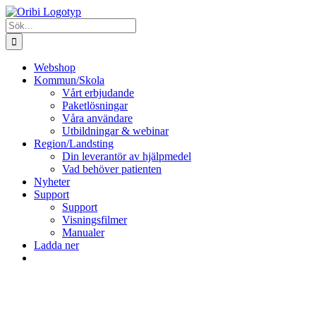
Fortsätt
till
Sök
innehållet
efter:
Webshop
Kommun/Skola
Vårt erbjudande
Paketlösningar
Våra användare
Utbildningar & webinar
Region/Landsting
Din leverantör av hjälpmedel
Vad behöver patienten
Nyheter
Support
Support
Visningsfilmer
Manualer
Ladda ner