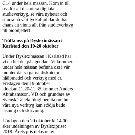
C14 under hela mässan. Kom in till
oss för att diskutera digitala
studieverktyg, se våra nyheter och
snurra på vårt lyckohjul där du har
chans att vinna allt från studieverktyg
till biobiljetter!
Träffa oss på Dysleximässan i
Karlstad den 19-20 oktober
Under Dysleximässan i Karlstad har
vi en hel del på agendan. Vi kommer
under hela mässan befinna oss i vår
monter där vi gärna diskuterar
hjälpmedel och verktyg med er.
Fredagen den 19 oktober
klockan 11.20-11.35 kommer Anders
Abrahamsson, VD och grundare av
Svensk Talteknologi berätta om hur
våra nya verktyg kan stödja både
läsning och skrivning.
Lördagen den 20 oktober kl 14.00
sker utdelningen av Dyslexipriset
2018. Årets pris delas ut av