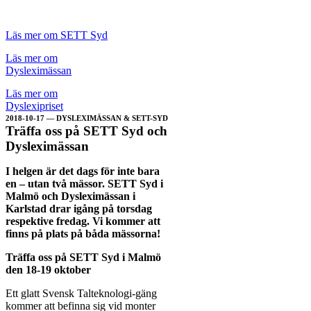
Läs mer om SETT Syd
Läs mer om
Dysleximässan
Läs mer om
Dyslexipriset
2018-10-17 — DYSLEXIMÄSSAN & SETT-SYD
Träffa oss på SETT Syd och
Dysleximässan
I helgen är det dags för inte bara
en – utan två mässor. SETT Syd i
Malmö och Dysleximässan i
Karlstad drar igång på torsdag
respektive fredag. Vi kommer att
finns på plats på båda mässorna!
Träffa oss på SETT Syd i Malmö
den 18-19 oktober
Ett glatt Svensk Talteknologi-gäng
kommer att befinna sig vid monter