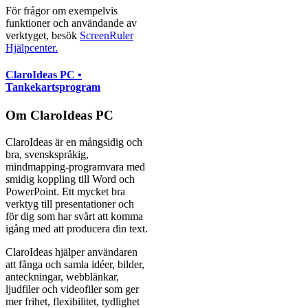
För frågor om exempelvis
funktioner och användande av
verktyget, besök
ScreenRuler
Hjälpcenter.
ClaroIdeas PC •
Tankekartsprogram
Om ClaroIdeas PC
ClaroIdeas är en mångsidig och
bra, svenskspråkig,
mindmapping-programvara med
smidig koppling till Word och
PowerPoint. Ett mycket bra
verktyg till presentationer och
för dig som har svårt att komma
igång med att producera din text.
ClaroIdeas hjälper användaren
att fånga och samla idéer, bilder,
anteckningar, webblänkar,
ljudfiler och videofiler som ger
mer frihet, flexibilitet, tydlighet