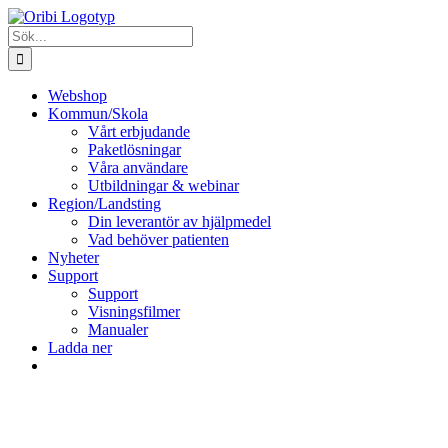
Fortsätt
till
Sök
innehållet
efter:
Webshop
Kommun/Skola
Vårt erbjudande
Paketlösningar
Våra användare
Utbildningar & webinar
Region/Landsting
Din leverantör av hjälpmedel
Vad behöver patienten
Nyheter
Support
Support
Visningsfilmer
Manualer
Ladda ner