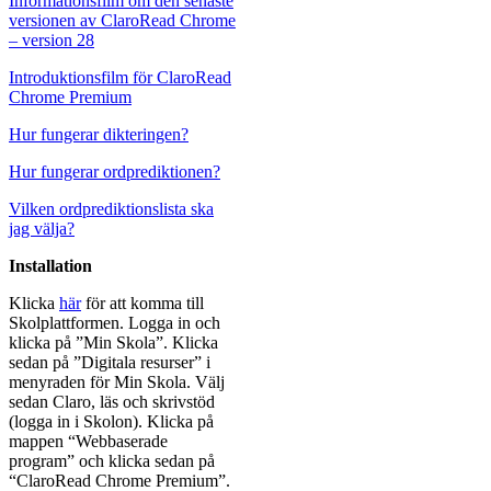
Informationsfilm om den senaste
versionen av ClaroRead Chrome
– version 28
Introduktionsfilm för ClaroRead
Chrome Premium
Hur fungerar dikteringen?
Hur fungerar ordprediktionen?
Vilken ordprediktionslista ska
jag välja?
Installation
Klicka
här
för att komma till
Skolplattformen. Logga in och
klicka på ”Min Skola”. Klicka
sedan på ”Digitala resurser” i
menyraden för Min Skola. Välj
sedan Claro, läs och skrivstöd
(logga in i Skolon). Klicka på
mappen “Webbaserade
program” och klicka sedan på
“ClaroRead Chrome Premium”.