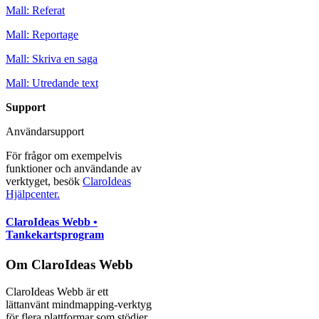
Mall: Referat
Mall: Reportage
Mall: Skriva en saga
Mall: Utredande text
Support
Användarsupport
För frågor om exempelvis
funktioner och användande av
verktyget, besök
ClaroIdeas
Hjälpcenter.
ClaroIdeas Webb •
Tankekartsprogram
Om ClaroIdeas Webb
ClaroIdeas Webb är ett
lättanvänt mindmapping-verktyg
för flera plattformar som stödjer