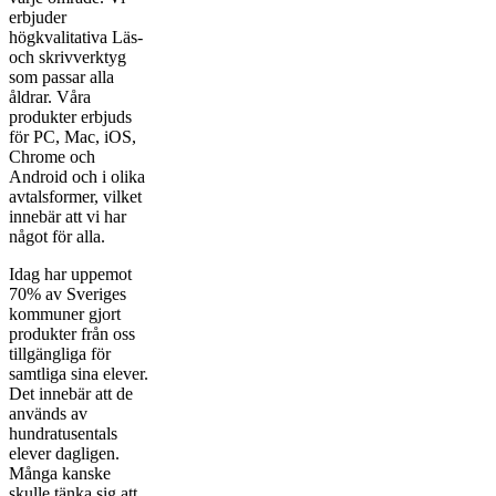
erbjuder
högkvalitativa Läs-
och skrivverktyg
som passar alla
åldrar. Våra
produkter erbjuds
för PC, Mac, iOS,
Chrome och
Android och i olika
avtalsformer, vilket
innebär att vi har
något för alla.
Idag har uppemot
70% av Sveriges
kommuner gjort
produkter från oss
tillgängliga för
samtliga sina elever.
Det innebär att de
används av
hundratusentals
elever dagligen.
Många kanske
skulle tänka sig att