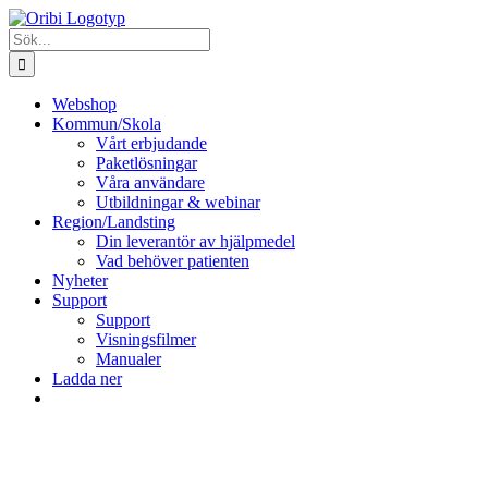
Fortsätt
till
Sök
innehållet
efter:
Webshop
Kommun/Skola
Vårt erbjudande
Paketlösningar
Våra användare
Utbildningar & webinar
Region/Landsting
Din leverantör av hjälpmedel
Vad behöver patienten
Nyheter
Support
Support
Visningsfilmer
Manualer
Ladda ner